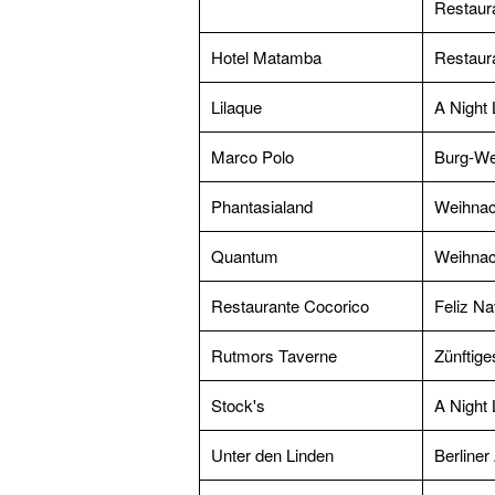
Restaura
Hotel Matamba
Restaura
Lilaque
A Night 
Marco Polo
Burg-Wei
Phantasialand
Weihnac
Quantum
Weihnach
Restaurante Cocorico
Feliz N
Rutmors Taverne
Zünftige
Stock's
A Night 
Unter den Linden
Berliner