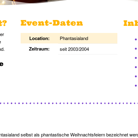
Event-Daten
t?
In
er
Location:
Phantasialand
e
Zeitraum:
nd.
seit 2003/2004
e
tasialand selbst als phantastische Weihnachtsfeiern bezeichnet werd