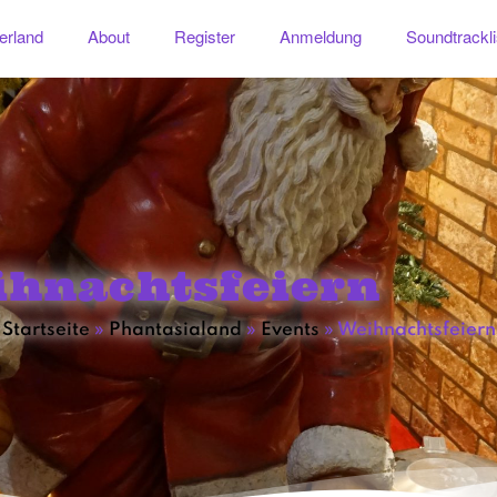
erland
About
Register
Anmeldung
Soundtrackli
ihnachtsfeiern
Startseite
»
Phantasialand
»
Events
»
Weihnachtsfeiern