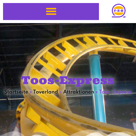
Toos-Express
Startseite
»
Toverland
»
Attraktionen
»
Toos-Express