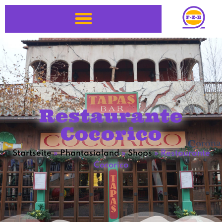
Restaurante
Cocorico
Startseite
»
Phantasialand
»
Shops
»
Restaurante
Cocorico