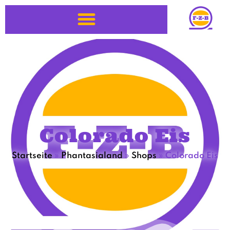
Colorado Eis
Startseite
»
Phantasialand
»
Shops
»
Colorado Eis