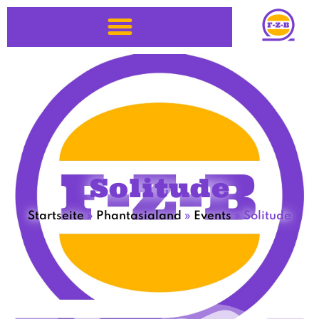
Solitude
Startseite
»
Phantasialand
»
Events
»
Solitude