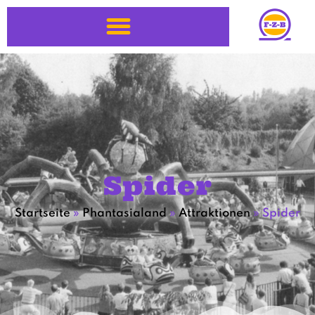
Spider
Startseite
»
Phantasialand
»
Attraktionen
»
Spider