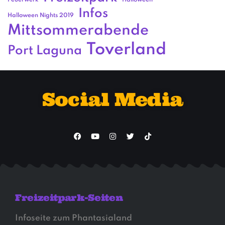
Feuerwerk
Halloween
Infos
Halloween Nights 2019
Mittsommerabende
Toverland
Port Laguna
Social Media
Freizeitpark-Seiten
Infoseite zum Phantasialand