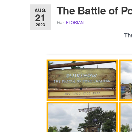
The Battle of P
AUG.
21
Von
FLORIAN
2023
The