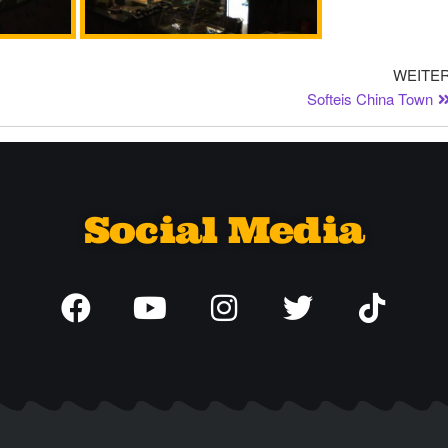
WEITE
Softeis China Town
Social Media