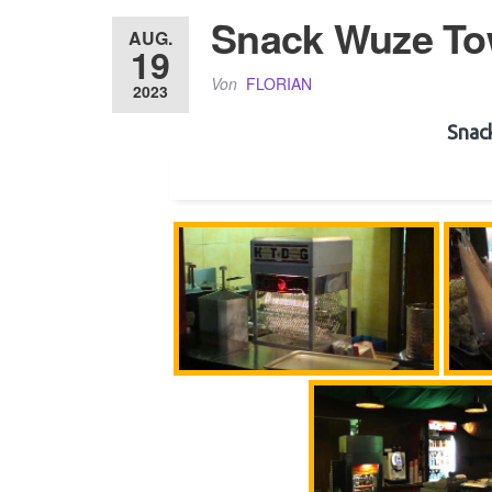
Snack Wuze To
AUG.
19
Von
FLORIAN
2023
Snac