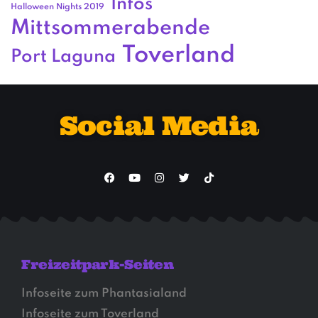
Infos
Halloween Nights 2019
Mittsommerabende
Toverland
Port Laguna
Social Media
Freizeitpark-Seiten
Infoseite zum Phantasialand
Infoseite zum Toverland