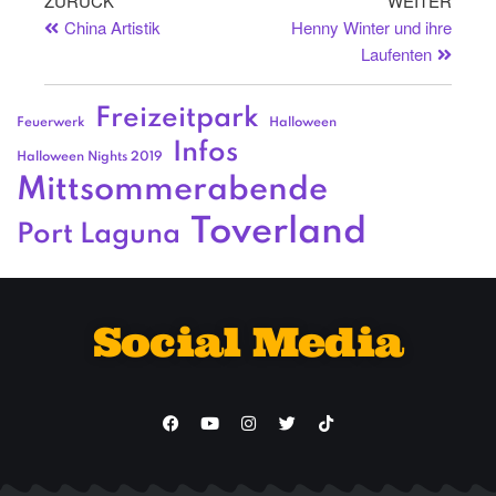
ZURÜCK
WEITER
China Artistik
Henny Winter und ihre
Laufenten
Freizeitpark
Feuerwerk
Halloween
Infos
Halloween Nights 2019
Mittsommerabende
Toverland
Port Laguna
Social Media