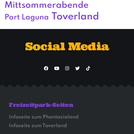
Mittsommerabende
Toverland
Port Laguna
Social Media
Freizeitpark-Seiten
Infoseite zum Phantasialand
Infoseite zum Toverland