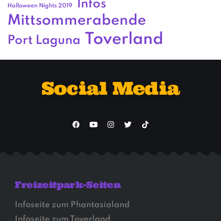
Infos
Halloween Nights 2019
Mittsommerabende
Toverland
Port Laguna
Social Media
Freizeitpark-Seiten
Infoseite zum Phantasialand
Infoseite zum Toverland