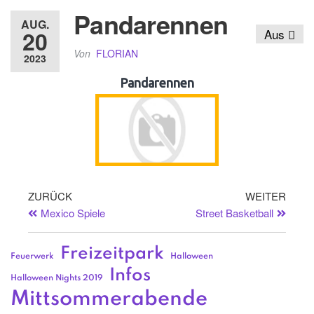
Pandarennen
AUG.
20
Aus
Von
FLORIAN
2023
Pandarennen
ZURÜCK
WEITER
Mexico Spiele
Street Basketball
Freizeitpark
Feuerwerk
Halloween
Infos
Halloween Nights 2019
Mittsommerabende