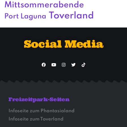
Mittsommerabende
Toverland
Port Laguna
Social Media
Freizeitpark-Seiten
Infoseite zum Phantasialand
Infoseite zum Toverland