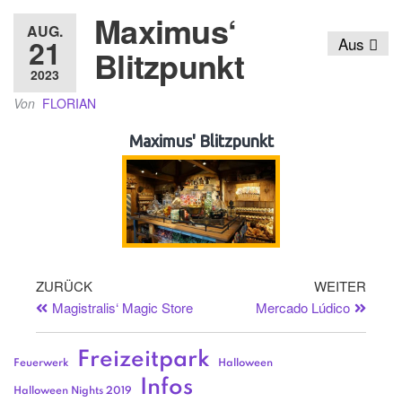
Maximus‘
AUG.
21
Aus
Blitzpunkt
2023
Von
FLORIAN
Maximus' Blitzpunkt
ZURÜCK
WEITER
Magistralis‘ Magic Store
Mercado Lúdico
Freizeitpark
Feuerwerk
Halloween
Infos
Halloween Nights 2019